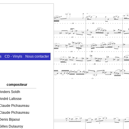
s
CD - Vinyls
Nous contacter
compositeur
Anders Soldh
André Lafosse
Claude Pichaureau
Claude Pichaureau
Denis Bijaoui
Gilles Dulauroy