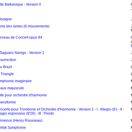
ite Balkanique - Version 4
losigne
âme des lames (6 mouvements)
rceau de Concert opus 94
 Saguaro Nanigo - Version 1
surrection
u Brazil
 Triangle
mphonie imaginaire
aux majuscule
ite pour orchestre d'harmonie
versiforme
ncerto pour Trombone et Orchestre d'Harmonie - Version 1 - I : Allegro (6') - II :
agio espressivo (8'26) - III : Presto
émence (Henry Rousseau)
rtrijk Symphonie