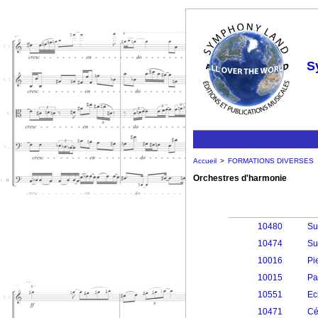
S
Accueil
>
FORMATIONS DIVERSES
Orchestres d'harmonie
10480
Su
10474
Su
10016
Pi
10015
Pa
10551
Ec
10471
Cé