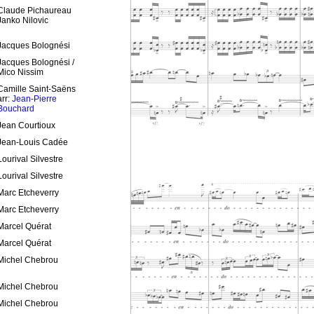
Claude Pichaureau
Janko Nilovic
Jacques Bolognési
Jacques Bolognési /
Mico Nissim
Camille Saint-Saëns
arr:
Jean-Pierre
Bouchard
Jean Courtioux
Jean-Louis Cadée
Lourival Silvestre
Lourival Silvestre
Marc Etcheverry
Marc Etcheverry
Marcel Quérat
Marcel Quérat
Michel Chebrou
Michel Chebrou
Michel Chebrou