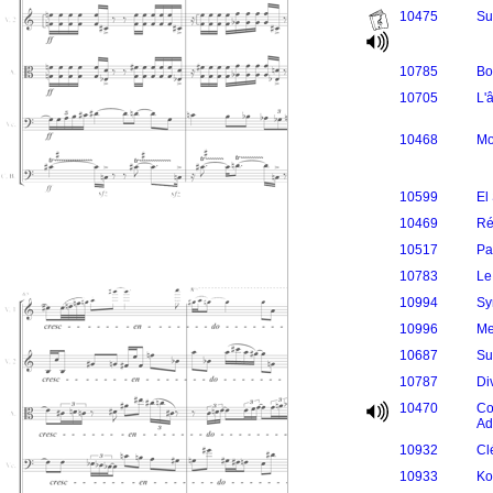
10475
Su
10785
Bo
10705
L'
10468
Mo
10599
El
10469
Ré
10517
Pa
10783
Le
10994
Sy
10996
Me
10687
Su
10787
Di
10470
Co
Ad
10932
Cl
10933
Ko