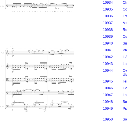
10934
Ch
10935
Co
10936
Fr
10937
A 
10938
Re
10939
Ou
10940
Su
10941
Pr
10942
L'
10943
La
10944
Ov
Ut
10945
Te
10946
Co
10947
La
10948
So
10949
Pr
10950
So