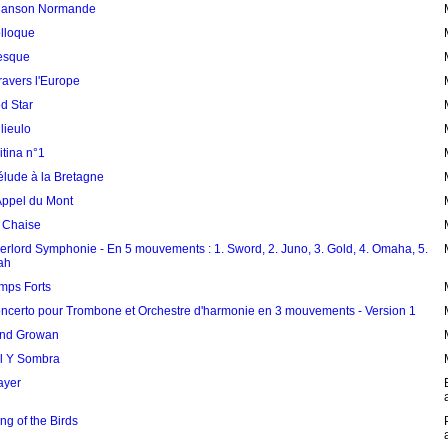
anson Normande
lloque
esque
travers l'Europe
d Star
lieulo
itina n°1
élude à la Bretagne
Appel du Mont
 Chaise
erlord Symphonie - En 5 mouvements : 1. Sword, 2. Juno, 3. Gold, 4. Omaha, 5.
ah
mps Forts
ncerto pour Trombone et Orchestre d'harmonie en 3 mouvements - Version 1
nd Growan
l Y Sombra
ayer
ng of the Birds