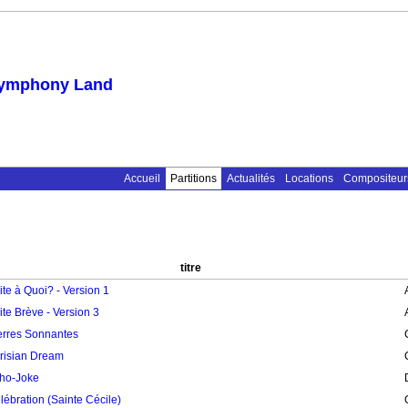
ymphony Land
Accueil
Partitions
Actualités
Locations
Compositeur
titre
ite à Quoi? - Version 1
ite Brève - Version 3
erres Sonnantes
risian Dream
ho-Joke
lébration (Sainte Cécile)