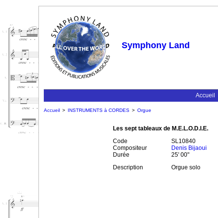
Symphony Land
Accueil
Accueil
>
INSTRUMENTS à CORDES
>
Orgue
Les sept tableaux de M.E.L.O.D.I.E.
Code
SL10840
Compositeur
Denis Bijaoui
Durée
25' 00"
Description
Orgue solo