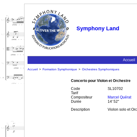
Symphony Land
Accueil
Accueil
>
Formation Symphonique
>
Orchestres Symphoniques
Concerto pour Violon et Orchestre
Code
SL10702
Tarif
Compositeur
Marcel Quérat
Durée
14' 52"
Description
Violon solo et O