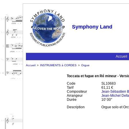
Symphony Land
Accueil
Accueil
>
INSTRUMENTS à CORDES
>
Orgue
Toccata et fugue en Ré mineur - Versi
Code
SL10683
Tarif
61,11 €
Compositeur
Jean-Sébastien 
Arrangeur
Jean-Michel Def
Durée
10' 00"
Description
Orgue solo et Or