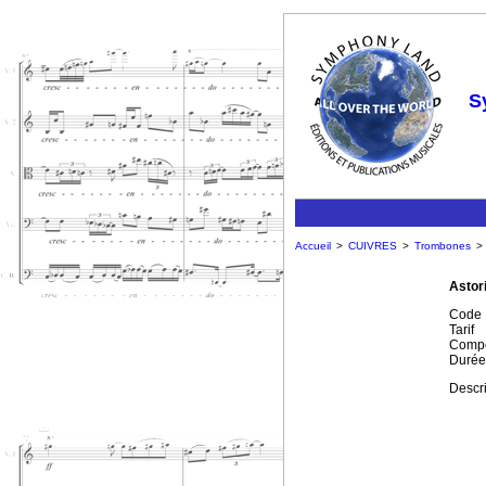
S
Accueil
>
CUIVRES
>
Trombones
>
Astori
Code
Tarif
Compo
Durée
Descri