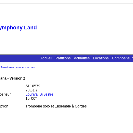
ymphony Land
Accueil
Partitions
Actualités
Locations
Compositeur
Trombone solo et cordes
ana - Version 2
SL10579
73,61 €
siteur
Lourival Silvestre
15' 00"
ption
Trombone solo et Ensemble à Cordes