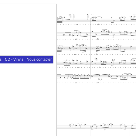
s
CD - Vinyls
Nous contacter