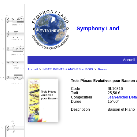
Symphony Land
Accueil
Accueil
>
INSTRUMENTS à ANCHES et BOIS
>
Basson
Trois Pièces Evolutives pour Basson 
Code
SL10316
Tarif
25,56 €
Compositeur
Jean-Michel Def
Durée
15' 00"
Description
Basson et Piano