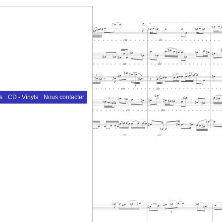
s
CD - Vinyls
Nous contacter