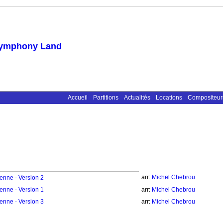
ymphony Land
Accueil
Partitions
Actualités
Locations
Compositeur
arr:
Michel Chebrou
ienne - Version 2
ienne - Version 1
arr:
Michel Chebrou
ienne - Version 3
arr:
Michel Chebrou