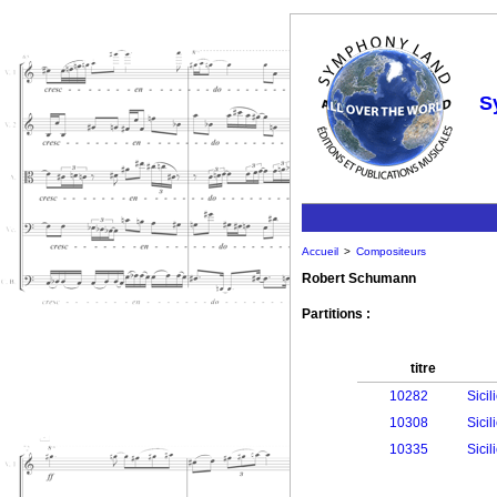
S
Accueil
>
Compositeurs
Robert Schumann
Partitions :
titre
10282
Sicil
10308
Sicil
10335
Sicil